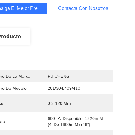
siga El Mejor Precio
Contacta Con Nosotros
Producto
re De La Marca
PU CHENG
ro De Modelo
201/304/409/410
so:
0,3-120 Mm
600--al Disponible, 1220m M 
ra:
(4' De 1800m M) (48")