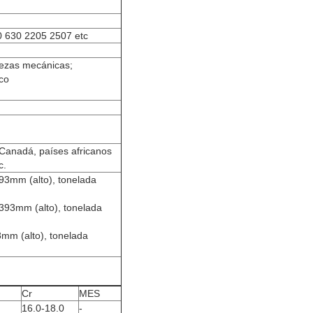
0 630 2205 2507 etc
piezas mecánicas;
ico
 Canadá, países africanos
c.
93mm (alto), tonelada
393mm (alto), tonelada
mm (alto), tonelada
Cr
MES
16.0-18.0
-