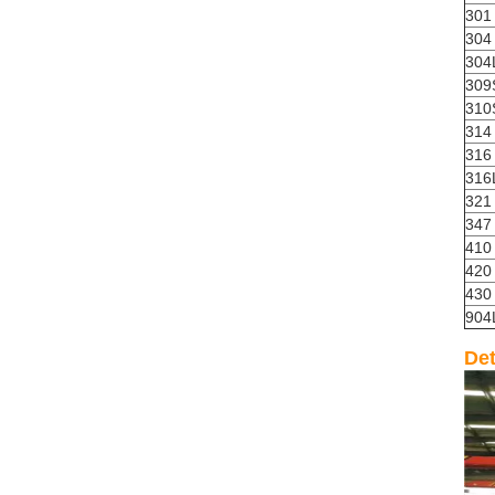
301
304
304
309
310
314
316
316
321
347
410
420
430
904
Det