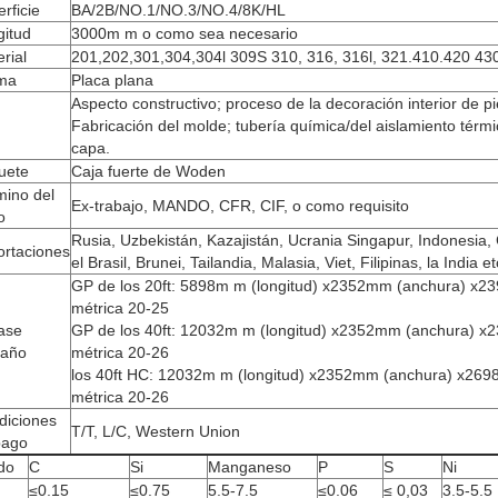
rficie
BA/2B/NO.1/NO.3/NO.4/8K/HL
gitud
3000m m o como sea necesario
rial
201,202,301,304,304l 309S 310, 316, 316l, 321.410.420 43
ma
Placa plana
Aspecto constructivo; proceso de la decoración interior de 
Fabricación del molde; tubería química/del aislamiento térm
capa.
uete
Caja fuerte de Woden
mino del
Ex-trabajo, MANDO, CFR, CIF, o como requisito
o
Rusia, Uzbekistán, Kazajistán, Ucrania Singapur, Indonesia,
ortaciones
el Brasil, Brunei, Tailandia, Malasia, Viet, Filipinas, la India et
GP de los 20ft: 5898m m (longitud) x2352mm (anchura) x23
métrica 20-25
ase
GP de los 40ft: 12032m m (longitud) x2352mm (anchura) x2
año
métrica 20-26
los 40ft HC: 12032m m (longitud) x2352mm (anchura) x2698
métrica 20-26
diciones
T/T, L/C, Western Union
pago
do
C
Si
Manganeso
P
S
Ni
≤0.15
≤0.75
5.5-7.5
≤0.06
≤ 0,03
3.5-5.5