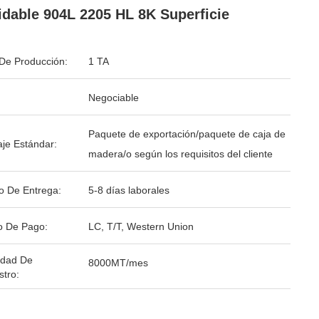
idable 904L 2205 HL 8K Superficie
De Producción:
1 TA
Negociable
Paquete de exportación/paquete de caja de
je Estándar:
madera/o según los requisitos del cliente
o De Entrega:
5-8 días laborales
o De Pago:
LC, T/T, Western Union
idad De
8000MT/mes
stro: