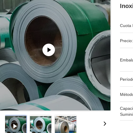
Inox
Cuota 
Precio:
Embala
Períod
Métod
Capac
Sumini