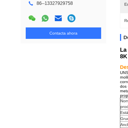
86--13327929758
E
Re
Contacta ahora
D
La
8K
De
UNS 
moli
corr
dos 
meta
prop
Nom
pro
Est
Gru
Anc