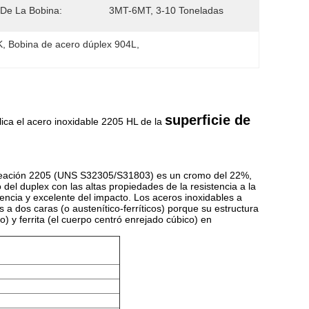
De La Bobina:
3MT-6MT, 3-10 Toneladas
K
, 
Bobina de acero dúplex 904L
, 
superficie de
ica el acero inoxidable 2205 HL de la
leación 2205 (UNS S32305/S31803) es un cromo del 22%,
del duplex con las altas propiedades de la resistencia a la
tencia y excelente del impacto. Los aceros inoxidables a
 a dos caras (o austenítico-ferríticos) porque su estructura
) y ferrita (el cuerpo centró enrejado cúbico) en