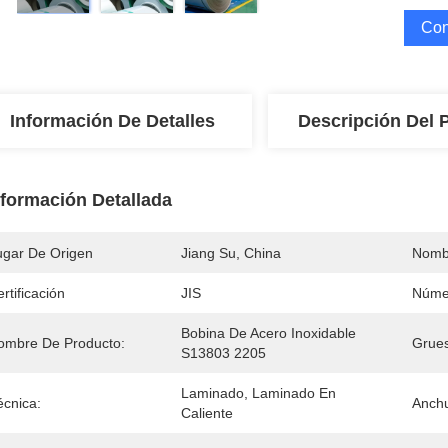
Con
Información De Detalles
Descripción Del 
nformación Detallada
ugar De Origen
Jiang Su, China
Nomb
rtificación
JIS
Núme
Bobina De Acero Inoxidable 
ombre De Producto:
Grue
S13803 2205
Laminado, Laminado En 
écnica:
Anchu
Caliente