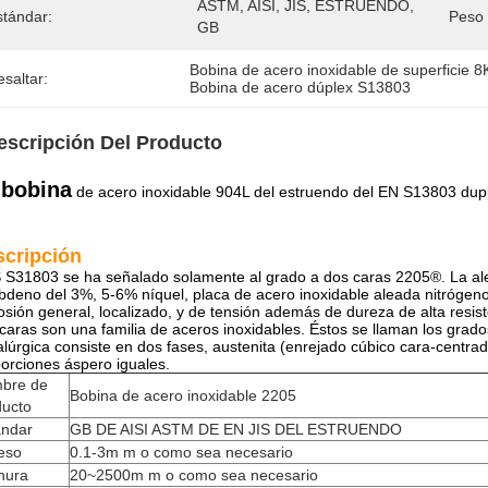
ASTM, AISI, JIS, ESTRUENDO, 
stándar:
Peso 
GB
Bobina de acero inoxidable de superficie 8
saltar:
Bobina de acero dúplex S13803
escripción Del Producto
 bobina
de acero inoxidable 904L del estruendo del EN S13803 dupl
scripción
S31803 se ha señalado solamente al grado a dos caras 2205®. La a
bdeno del 3%, 5-6% níquel, placa de acero inoxidable aleada nitrógeno 
osión general, localizado, y de tensión además de dureza de alta resis
caras son una familia de aceros inoxidables. Éstos se llaman los grados
lúrgica consiste en dos fases, austenita (enrejado cúbico cara-centrado
orciones áspero iguales.
bre de
Bobina de acero inoxidable 2205
ducto
ándar
GB DE AISI ASTM DE EN JIS DEL ESTRUENDO
eso
0.1-3m m o como sea necesario
hura
20~2500m m o como sea necesario