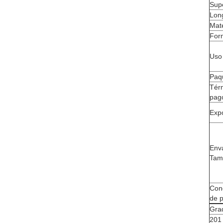
Supe
Lon
Mate
For
Uso
Paq
Tér
pag
Exp
Env
Tam
Con
de 
Gra
201