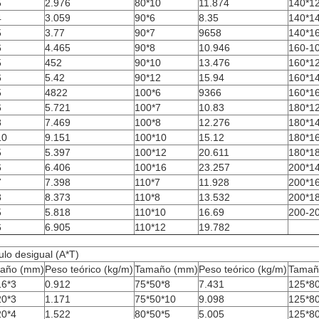
5
2.976
80*10
11.874
140*1
4
3.059
90*6
8.35
140*1
5
3.77
90*7
9658
140*1
6
4.465
90*8
10.946
160-1
5
452
90*10
13.476
160*1
6
5.42
90*12
15.94
160*1
5
4822
100*6
9366
160*1
6
5.721
100*7
10.83
180*1
8
7.469
100*8
12.276
180*1
10
9.151
100*10
15.12
180*1
5
5.397
100*12
20.611
180*1
6
6.406
100*16
23.257
200*1
7
7.398
110*7
11.928
200*1
8
8.373
110*8
13.532
200*1
5
5.818
110*10
16.69
200-2
6
6.905
110*12
19.782
lo desigual (A*T)
año (mm)
Peso teórico (kg/m)
Tamaño (mm)
Peso teórico (kg/m)
Tamañ
16*3
0.912
75*50*8
7.431
125*8
20*3
1.171
75*50*10
9.098
125*8
20*4
1.522
80*50*5
5.005
125*8