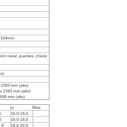
*104mm
ción naval, puentes, chasis
no)
 2393 mm (alto)
x 2393 mm (alto)
698 mm (alto)
cr
Mes
5
16,0-18,0
-
0
16,0-18,0
-
.0
18,0-20,0
-