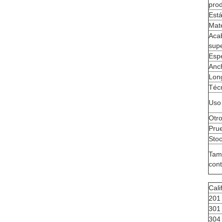
pro
Est
Mate
Aca
supe
Esp
Anc
Lon
Téc
Uso
Otr
Pru
Stoc
Tam
con
Cali
201
301
304