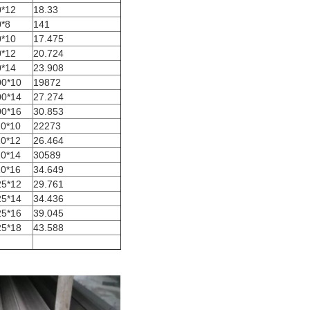
0*12
18.33
0*8
141
0*10
17.475
0*12
20.724
0*14
23.908
00*10
19872
00*14
27.274
00*16
30.853
10*10
22273
10*12
26.464
10*14
30589
10*16
34.649
25*12
29.761
25*14
34.436
25*16
39.045
25*18
43.588