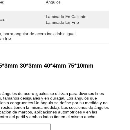
be:
Angulos
Laminado En Caliente 
ca:
Laminado En Frío
m
, 
barra angular de acero inoxidable igual
, 
en frío
le 25*3mm 30*3mm 40*4mm 75*10mm
ángulos de acero iguales se utilizan para diversos fines
s, tamaños desiguales y en duragal. Los ángulos que
ales o congruentes.Un ángulo se define por su medida y no
os rectos tienen la misma medida). Las secciones de ángulos
icación de marcos, aplicaciones automotrices y en las
centro del perfil y ambos lados tienen el mismo ancho.