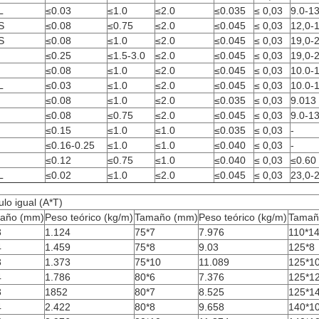
L
≤0.03
≤1.0
≤2.0
≤0.035
≤ 0,03
9.0-13
S
≤0.08
≤0.75
≤2.0
≤0.045
≤ 0,03
12,0-
S
≤0.08
≤1.0
≤2.0
≤0.045
≤ 0,03
19,0-
≤0.25
≤1.5-3.0
≤2.0
≤0.045
≤ 0,03
19,0-
≤0.08
≤1.0
≤2.0
≤0.045
≤ 0,03
10.0-
L
≤0.03
≤1.0
≤2.0
≤0.045
≤ 0,03
10.0-
≤0.08
≤1.0
≤2.0
≤0.035
≤ 0,03
9.013
≤0.08
≤0.75
≤2.0
≤0.045
≤ 0,03
9.0-13
≤0.15
≤1.0
≤1.0
≤0.035
≤ 0,03
-
≤0.16-0.25
≤1.0
≤1.0
≤0.040
≤ 0,03
-
≤0.12
≤0.75
≤1.0
≤0.040
≤ 0,03
≤0.60
L
≤0.02
≤1.0
≤2.0
≤0.045
≤ 0,03
23,0-
lo igual (A*T)
año (mm)
Peso teórico (kg/m)
Tamaño (mm)
Peso teórico (kg/m)
Tamañ
3
1.124
75*7
7.976
110*1
4
1.459
75*8
9.03
125*8
3
1.373
75*10
11.089
125*1
4
1.786
80*6
7.376
125*1
3
1852
80*7
8.525
125*1
4
2.422
80*8
9.658
140*1