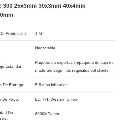
ie 300 25x3mm 30x3mm 40x4mm
10mm
De Producción:
1 MT
Negociable
Paquete de exportación/paquete de caja de
je Estándar:
madera/o según los requisitos del cliente
o De Entrega:
5-8 días laborales
o De Pago:
LC, T/T, Western Union
idad De
8000MT/mes
stro: