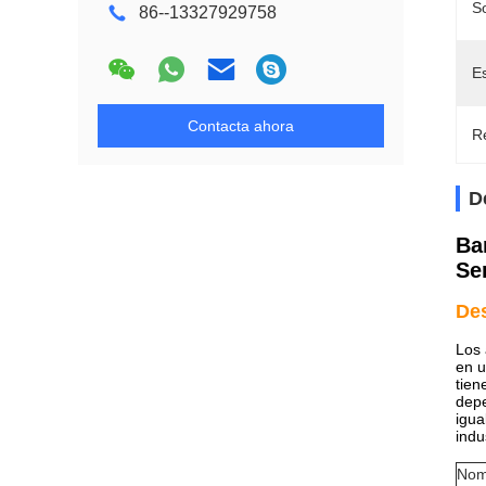
So
86--13327929758
E
Contacta ahora
Re
D
Ba
Se
De
Los 
en u
tien
depe
igua
indu
Nom