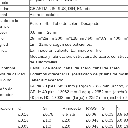
ducto
ándar
GB ASTM, JIS, SUS, DIN, EN, etc.
rial
Acero inoxidable
bado de la
Pulido , HL , Tubo de color , Decapado
rficie
esor
0,8 mm - 25 mm
ho
25mm*25mm-200mm*125mm / 50mm*37mm-400mm
gitud
1m - 12m, o según sus peticiones.
nica
Laminado en caliente, Laminado en frío
Mecánica y fabricación, estructura de acero, construc
de automóviles.
o nombre
Canal U de acero, canal de acero, canal de acero.
eba de calidad
Podemos ofrecer MTC (certificado de prueba de moli
k o no
Tener almacenado
GP de 20 pies: 5898 mm (largo) x 2352 mm (ancho) x
año de
GP de 40 pies: 12032 mm (largo) x 2352 mm (ancho) 
tenedor
40 pies HC: 12032 mm (largo) x 2352 mm (ancho) x 2
ficación
C
Si
Minnesota
PAGS
S
Ni
≤0.15
≤0.75
5.5-7.5
≤0.06
≤ 0,03
3.5-5.
≤0.15
≤1.0
≤2.0
≤0.045
≤ 0,03
6.0-8.
≤0.08
≤1.0
≤2.0
≤0.045
≤ 0,03
8.0-13