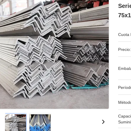
Ser
75x
Cuota 
Precio:
Embala
Períod
Métod
Capac
Sumini