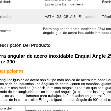
licitud:
Escri
Estructura De Ingeniería
stándar:
ASTM, JIS, GB, AISI, Estruendo
Técni
Barra angular de acero inoxidable 25x3 m
saltar:
ángulo igual de acero inoxidable laminado 
escripción Del Producto
rra angular de acero inoxidable Enqual Ang
rie 300
scripciones
ángulos iguales de acero son el tipo más básico de acero laminado.Los 
na serie de industrias.Los ángulos de acero vienen en tamaños iguale
en la misma medida (es decir, la misma magnitud) se dice que son igu
nde de las longitudes de los lados del ángulo (p. ej., todos los ángul
les se usan ampliamente para trabajos de fabricación en general, fabr
strias de la construcción.El ángulo igual tiene un ángulo de 90° en el 
bre del
Ángulo de acero inoxidable