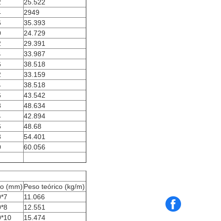
2
25.522
4
2949
6
35.393
0
24.729
2
29.391
4
33.987
6
38.518
2
33.159
4
38.518
6
43.542
8
48.634
4
42.894
6
48.68
8
54.401
0
60.056
o (mm)
Peso teórico (kg/m)
0*7
11.066
0*8
12.551
0*10
15.474