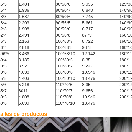
25*3
1.484
80*50*6
5.935
125*8
25*4
1.936
80*50*7
6.848
140*9
28*3
1.687
80*50%
7.745
140*9
28*4
2.203
90*56*5
5.661
140*9
32*3
1.908
90*56*6
6.717
140*9
32*4
2.494
90*56*8
8779
160*1
36*3
2.153
100*63*7
8.722
160*1
36*4
2.818
100*63*8
9878
160*1
396*5
3.466
100*63*10
12.142
180*1
40*4
3.185
100*80*6
8.35
180*1
40*5
3.92
100*80*7
9656
180*1
40*6
4.638
100*80*8
10.946
180*1
45*5
4.403
100*80*10
13.476
200*1
45*6
5.218
110*70*6
8.35
200*1
45*7
6011
110*70*7
9.656
200*1
50*5
4.808
110*70*8
10.946
200*1
50*6
5.699
110*70*10
13.476
alles de productos