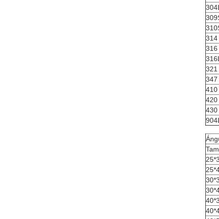
304
309
310
314
316
316
321
347
410
420
430
904
Ángu
Tam
25*
25*
30*
30*
40*
40*