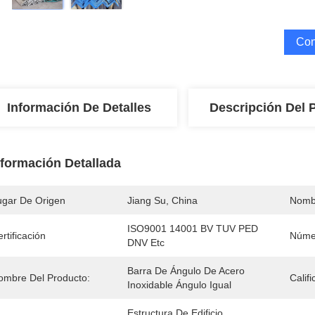
Con
Información De Detalles
Descripción Del 
nformación Detallada
ugar De Origen
Jiang Su, China
Nomb
ISO9001 14001 BV TUV PED 
rtificación
Núme
DNV Etc
Barra De Ángulo De Acero 
ombre Del Producto:
Califi
Inoxidable Ángulo Igual
Estructura De Edificio 